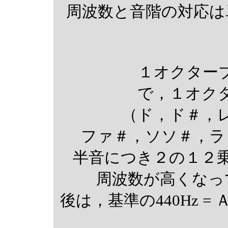
周波数と音階の対応は
１オクター
で，１オク
（ド，ド＃，
ファ＃，ソソ＃，ラ
半音につき２の１２乗根（
周波数が高くなっ
後は，基準の440Hz 