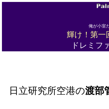
俺が小室
輝け！第一回
ドレミファ
日立研究所空港の
渡部