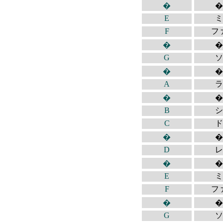
�
�
E
ミ
F
フ
�
�
G
ソ
�
�
A
ラ
�
�
B
シ
C
ド
�
�
D
レ
�
�
E
ミ
F
フ
�
�
G
ソ