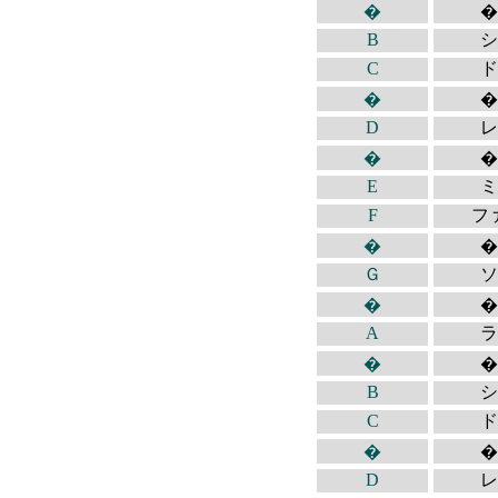
�
�
B
シ
C
ド
�
�
D
レ
�
�
E
ミ
F
フ
�
�
Ｇ
ソ
�
�
A
ラ
�
�
B
シ
C
ド
�
�
D
レ