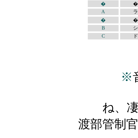
�
�
A
ラ
�
�
B
シ
C
ド
※
ね、
渡部管制