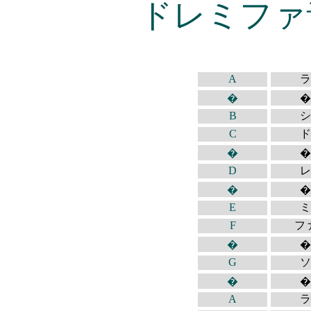
ドレミファ
A
ラ
�
�
B
シ
C
ド
�
�
D
レ
�
�
E
ミ
F
フ
�
�
G
ソ
�
�
A
ラ