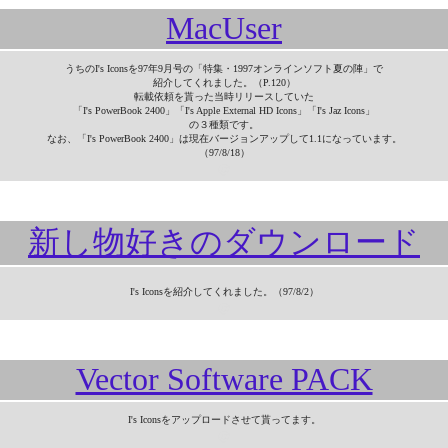
MacUser
うちのI's Iconsを97年9月号の「特集・1997オンラインソフト夏の陣」で
紹介してくれました。（P.120）
転載依頼を貰った当時リリースしていた
「I's PowerBook 2400」「I's Apple External HD Icons」「I's Jaz Icons」
の３種類です。
なお、「I's PowerBook 2400」は現在バージョンアップして1.1になっています。
（97/8/18）
＠
新し物好きのダウンロード
I's Iconsを紹介してくれました。（97/8/2）
＠
Vector Software PACK
I's Iconsをアップロードさせて貰ってます。
＠