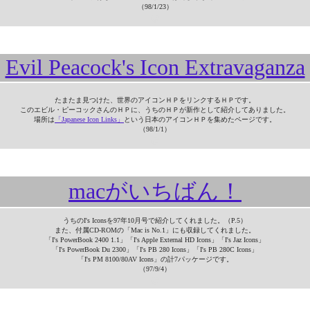
（98/1/23）
＠
Evil Peacock's Icon Extravaganza
たまたま見つけた、世界のアイコンＨＰをリンクするＨＰです。
このエビル・ピーコックさんのＨＰに、うちのＨＰが新作として紹介してありました。
場所は
「Japanese Icon Links」
という日本のアイコンＨＰを集めたページです。
（98/1/1）
＠
macがいちばん！
うちのI's Iconsを97年10月号で紹介してくれました。（P.5）
また、付属CD-ROMの「Mac is No.1」にも収録してくれました。
「I's PowerBook 2400 1.1」「I's Apple External HD Icons」「I's Jaz Icons」
「I's PowerBook Du 2300」「I's PB 280 Icons」「I's PB 280C Icons」
「I's PM 8100/80AV Icons」の計7パッケージです。
（97/9/4）
＠